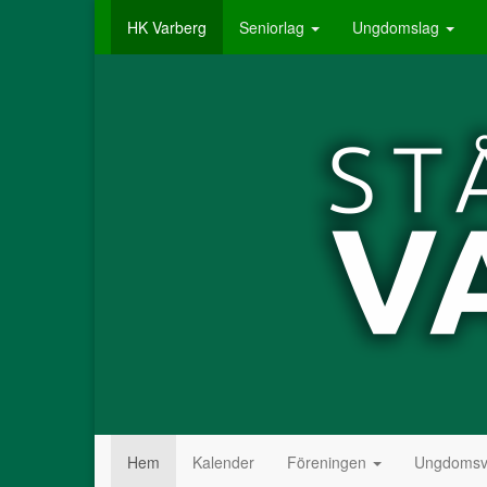
HK Varberg
Seniorlag
Ungdomslag
Hem
Kalender
Föreningen
Ungdomsv