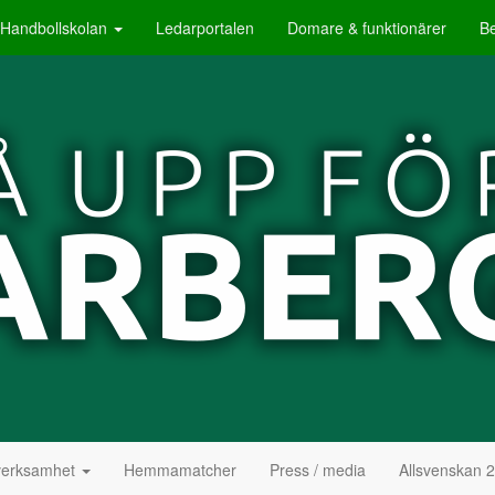
Handbollskolan
Ledarportalen
Domare & funktionärer
B
erksamhet
Hemmamatcher
Press / media
Allsvenskan 