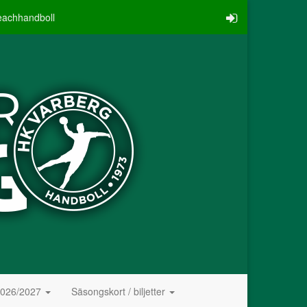
eachhandboll
2026/2027
Säsongskort / biljetter