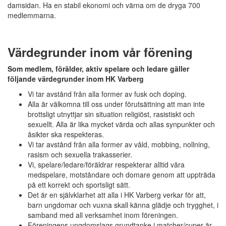
damsidan. Ha en stabil ekonomi och värna om de dryga 700
medlemmarna.
Värdegrunder inom vår förening
Som medlem, förälder, aktiv spelare och ledare gäller
följande värdegrunder inom HK Varberg
Vi tar avstånd från alla former av fusk och doping.
Alla är välkomna till oss under förutsättning att man inte
brottsligt utnyttjar sin situation religiöst, rasistiskt och
sexuellt. Alla är lika mycket värda och allas synpunkter och
åsikter ska respekteras.
Vi tar avstånd från alla former av våld, mobbing, nollning,
rasism och sexuella trakasserier.
Vi, spelare/ledare/föräldrar respekterar alltid våra
medspelare, motståndare och domare genom att uppträda
på ett korrekt och sportsligt sätt.
Det är en självklarhet att alla i HK Varberg verkar för att,
barn ungdomar och vuxna skall känna glädje och trygghet, i
samband med all verksamhet inom föreningen.
Föreningens ungdomslags grundtanke i matcher/cuper är