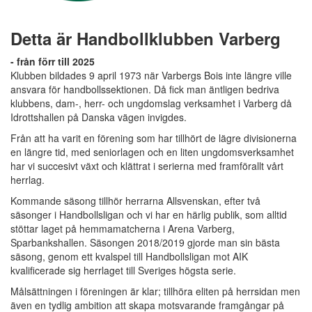
Detta är Handbollklubben Varberg
- från förr till 2025
Klubben bildades 9 april 1973 när Varbergs Bois inte längre ville
ansvara för handbollssektionen. Då fick man äntligen bedriva
klubbens, dam-, herr- och ungdomslag verksamhet i Varberg då
Idrottshallen på Danska vägen invigdes.
Från att ha varit en förening som har tillhört de lägre divisionerna
en längre tid, med seniorlagen och en liten ungdomsverksamhet
har vi succesivt växt och klättrat i serierna med framförallt vårt
herrlag.
Kommande säsong tillhör herrarna Allsvenskan, efter två
säsonger i Handbollsligan och vi har en härlig publik, som alltid
stöttar laget på hemmamatcherna i Arena Varberg,
Sparbankshallen. Säsongen 2018/2019 gjorde man sin bästa
säsong, genom ett kvalspel till Handbollsligan mot AIK
kvalificerade sig herrlaget till Sveriges högsta serie.
Målsättningen i föreningen är klar; tillhöra eliten på herrsidan men
även en tydlig ambition att skapa motsvarande framgångar på