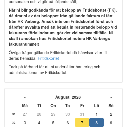
personalen och vi gör på följande sätt;
När ni blir godkända för ett belopp av Fritidskortet (FK),
då drar ni av det beloppet från gällande faktura ni fått
från HK Varberg. Ansök inte om Fritidskortet först och
därefter avvakta med att betala in resterande belopp vid
fakturans förfallodatum, gör det vid samma tillfälle. Ni
skall i ansökan hos Fritidskortet notera HK Varbergs
fakturanummer!
Övriga frågor gällande Fritidskortet då hänvisar vi er till
deras hemsida;
Fritidskortet
Tack på förhand för att ni underlättar hantering och
administrationen av Fritidskortet.
«
Augusti 2026
»
Må
Ti
On
To
Fr
Lö
Sö
27
28
29
30
31
1
2
31
3
4
5
6
7
8
9
32