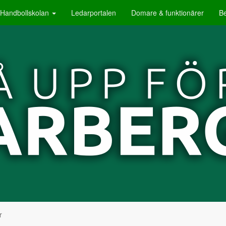
Handbollskolan
Ledarportalen
Domare & funktionärer
B
r