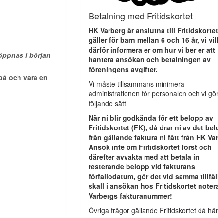
Betalning med Fritidskortet
HK Varberg är anslutna till Fritidskorte
gäller för barn mellan 6 och 16 år, vi vil
därför informera er om hur vi ber er att
hantera ansökan och betalningen av
föreningens avgifter.
Vi måste tillsammans minimera
administrationen för personalen och vi gö
följande sätt;
När ni blir godkända för ett belopp av
Fritidskortet (FK), då drar ni av det be
från gällande faktura ni fått från HK Va
Ansök inte om Fritidskortet först och
därefter avvakta med att betala in
resterande belopp vid fakturans
förfallodatum, gör det vid samma tillfäll
skall i ansökan hos Fritidskortet noter
Varbergs fakturanummer!
Övriga frågor gällande Fritidskortet då hä