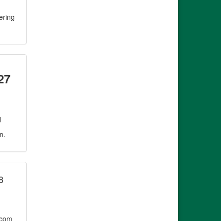
ering
27
l
n.
8
.com