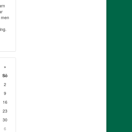
arn
ar
 - men
ing.
»
Sö
2
9
16
23
30
6