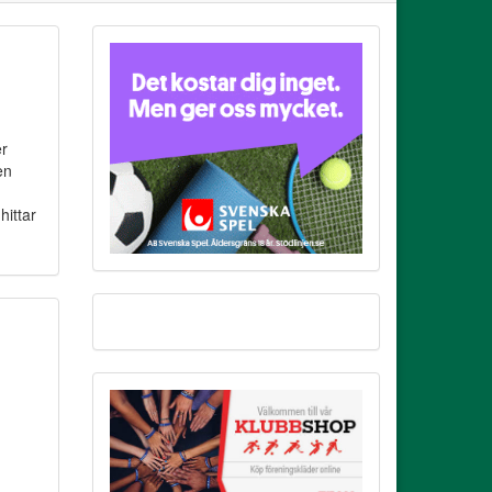
er
en
hittar