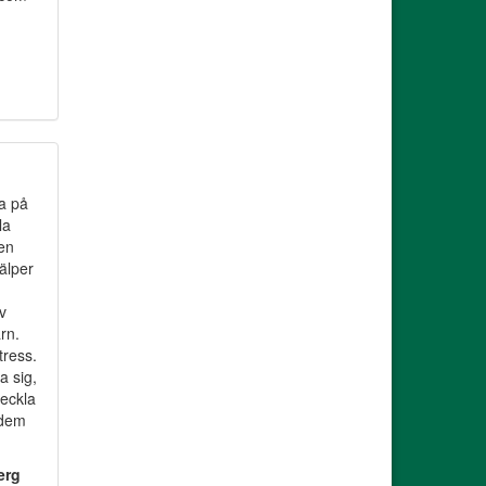
ra på
la
en
älper
v
rn.
tress.
a sig,
veckla
 dem
erg