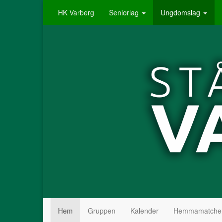
HK Varberg
Seniorlag
Ungdomslag
Hem
Gruppen
Kalender
Hemmamatche