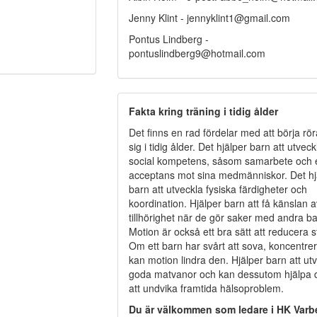
Jenny Klint - jennyklint1@gmail.com
Pontus Lindberg -
pontuslindberg9@hotmail.com
Fakta kring träning i tidig ålder
Det finns en rad fördelar med att börja rö
sig i tidig ålder. Det hjälper barn att utveck
social kompetens, såsom samarbete och 
acceptans mot sina medmänniskor. Det hj
barn att utveckla fysiska färdigheter och
koordination. Hjälper barn att få känslan a
tillhörighet när de gör saker med andra ba
Motion är också ett bra sätt att reducera s
Om ett barn har svårt att sova, koncentrer
kan motion lindra den. Hjälper barn att ut
goda matvanor och kan dessutom hjälpa
att undvika framtida hälsoproblem.
Du är välkommen som ledare i HK Varb