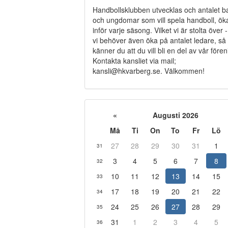
Handbollsklubben utvecklas och antalet b
och ungdomar som vill spela handboll, ök
inför varje säsong. Vilket vi är stolta över
vi behöver även öka på antalet ledare, så
känner du att du vill bli en del av vår fören
Kontakta kansliet via mail;
kansli@hkvarberg.se. Välkommen!
«
Augusti 2026
Må
Ti
On
To
Fr
Lö
27
28
29
30
31
1
31
3
4
5
6
7
8
32
10
11
12
13
14
15
33
17
18
19
20
21
22
34
24
25
26
27
28
29
35
31
1
2
3
4
5
36