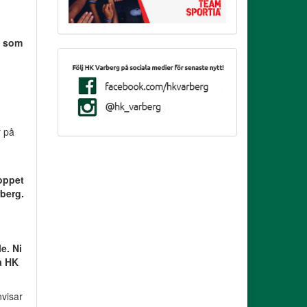
t som
l
r på
loppet
rberg.
e. Ni
a HK
nvisar