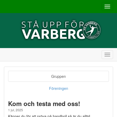
Toggl
navig
Toggl
navig
Gruppen
Föreningen
Kom och testa med oss!
1 jul, 2025
Känner du för att pröva på handboll så är du alltid