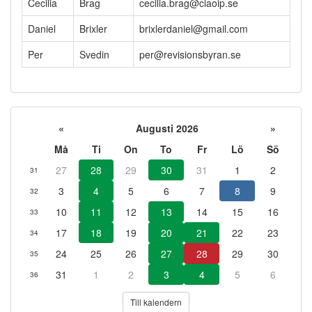
Cecilia
Brag
cecilia.brag@ciaoip.se
Daniel
Brixler
brixlerdaniel@gmail.com
Per
Svedin
per@revisionsbyran.se
«
Augusti 2026
»
Må
Ti
On
To
Fr
Lö
Sö
27
28
29
30
31
1
2
31
3
4
5
6
7
8
9
32
10
11
12
13
14
15
16
33
17
18
19
20
21
22
23
34
24
25
26
27
28
29
30
35
31
1
2
3
4
5
6
36
Till kalendern