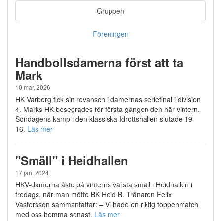
Gruppen
Föreningen
Handbollsdamerna först att ta
Mark
10 mar, 2026
HK Varberg fick sin revansch i damernas seriefinal i division
4. Marks HK besegrades för första gången den här vintern.
Söndagens kamp i den klassiska Idrottshallen slutade 19–
16.
Läs mer
"Smäll" i Heidhallen
17 jan, 2024
HKV-damerna åkte på vinterns värsta smäll i Heidhallen i
fredags, när man mötte BK Heid B. Tränaren Felix
Vastersson sammanfattar: – Vi hade en riktig toppenmatch
med oss hemma senast.
Läs mer