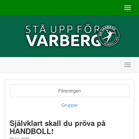
Toggl
navig
Toggl
navig
Föreningen
Grupper
Självklart skall du pröva på
HANDBOLL!
30 jul, 2026