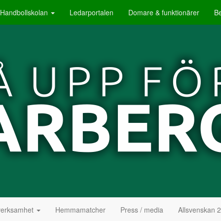
Handbollskolan
Ledarportalen
Domare & funktionärer
B
erksamhet
Hemmamatcher
Press / media
Allsvenskan 