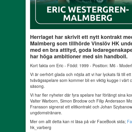
Herrlaget har skrivit ett nytt kontrakt m
Malmberg som tillhörde Vinslöv HK und
med en bra attityd, goda ledaregenskap
har höga ambitioner med sin handboll.
Kort fakta om Eric - Född: 1999 - Position: M6 - Moder
Vi är oerhört glada och nöjda att vi har lyckats få till e
tvåvägsspelare som kommer bli en viktig kugge i vårt
säsong.
Vi har fler nyheter där fyra spelare har förlängt sina 
Valter Warborn, Simon Brodow och Filip Andersson Mo
Fransson signerat ett elitkontrakt och Johan Szybanow 
ungdomstränare.
Mer om allt detta kan ni läsa på vår FaceBook sida;
Fa
hk_varberg