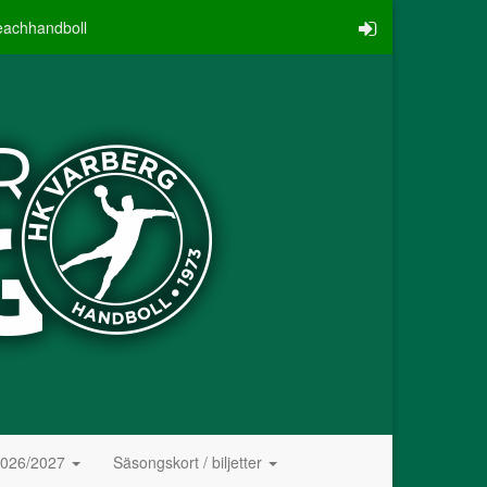
eachhandboll
2026/2027
Säsongskort / biljetter