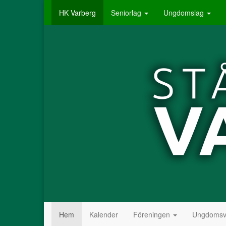
HK Varberg
Seniorlag
Ungdomslag
Hem
Kalender
Föreningen
Ungdomsv