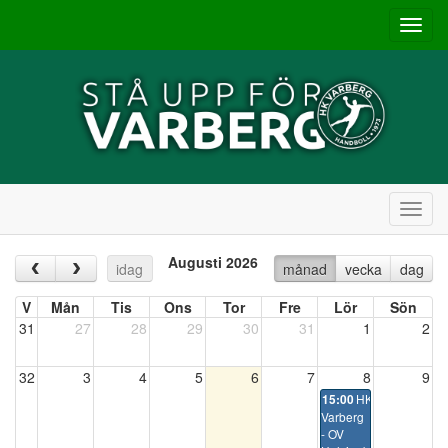
Toggl
navig
Toggl
navig
Augusti 2026
‹
›
idag
månad
vecka
dag
V
Mån
Tis
Ons
Tor
Fre
Lör
Sön
31
27
28
29
30
31
1
2
32
3
4
5
6
7
8
9
HK
15:00
Varberg
- OV