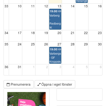
Helsingborg
33
10
11
12
13
14
15
16
HK
19:00
Varberg
-
Redbergslids
IK
34
17
18
19
20
21
22
23
35
24
25
26
27
28
29
30
HK
19:00
Varbergs
- GF
Kroppskultur
36
31
1
2
3
4
5
6
Prenumerera
Öppna i eget fönster