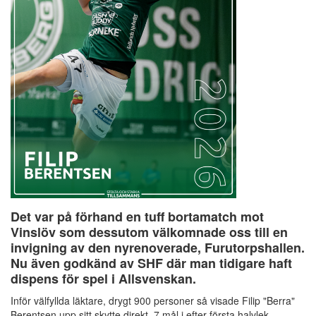
Det var på förhand en tuff bortamatch mot
Vinslöv som dessutom välkomnade oss till en
invigning av den nyrenoverade, Furutorpshallen.
Nu även godkänd av SHF där man tidigare haft
dispens för spel i Allsvenskan.
Inför välfyllda läktare, drygt 900 personer så visade Filip "Berra"
Berentsen upp sitt skytte direkt, 7 mål i efter första halvlek.